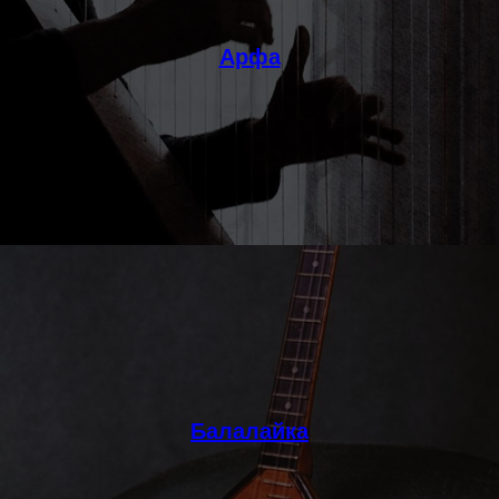
Арфа
Балалайка