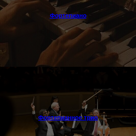
Фортепиано
Фортепианное трио